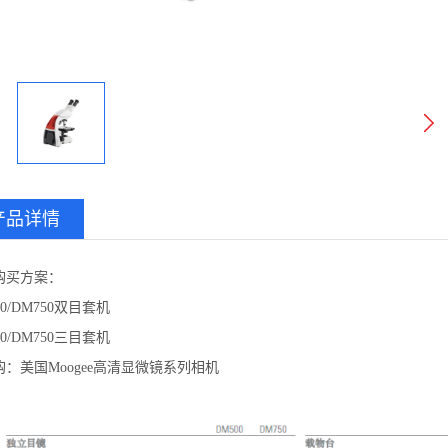
产品详情
购买方案：
00/DM750双目套机
00/DM750三目套机
购：美国Moogee高清显微镜系列相机
：